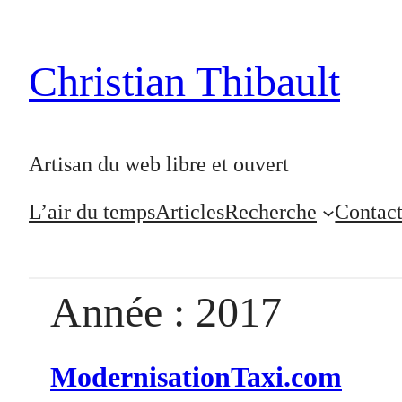
Aller
au
Christian Thibault
contenu
Artisan du web libre et ouvert
L’air du temps
Articles
Recherche
Contac
Année :
2017
ModernisationTaxi.com