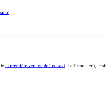
 suite
 de
la première version de Teo.taxi
. La firme a crû, le s