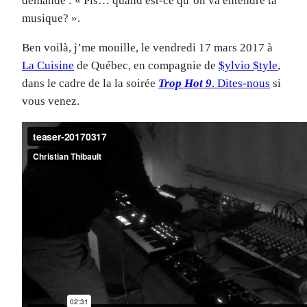
demandé : « Pis… quand est-ce qu’on va entendre ta
musique? ».
Ben voilà, j’me mouille, le vendredi 17 mars 2017 à
La Cuisine
de Québec, en compagnie de
$ylvio $tyle
,
dans le cadre de la la soirée
Trop Hot 9
. Dites-nous
si
vous venez.